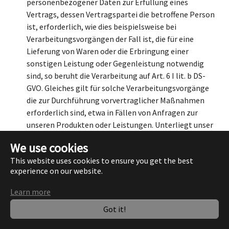
personenbezogener Daten zur Erfüllung eines
Vertrags, dessen Vertragspartei die betroffene Person
ist, erforderlich, wie dies beispielsweise bei
Verarbeitungsvorgängen der Fall ist, die für eine
Lieferung von Waren oder die Erbringung einer
sonstigen Leistung oder Gegenleistung notwendig
sind, so beruht die Verarbeitung auf Art. 6 I lit. b DS-
GVO. Gleiches gilt für solche Verarbeitungsvorgänge
die zur Durchführung vorvertraglicher Maßnahmen
erforderlich sind, etwa in Fällen von Anfragen zur
unseren Produkten oder Leistungen. Unterliegt unser
Unternehmen einer rechtlichen Verpflichtung durch
We use cookies
welche eine Verarbeitung von personenbezogenen
This website uses cookies to ensure you get the best
Daten erforderlich wird, wie beispielsweise zur
experience on our website.
Erfüllung steuerlicher Pflichten, so basiert die
Verarbeitung auf Art. 6 I lit. c DS-GVO. In seltenen
Learn more
Fällen könnte die Verarbeitung von
Got it!
personenbezogenen Daten erforderlich werden, um
lebenswichtige Interessen der betroffenen Person